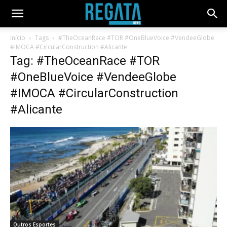
Início
Tags
#TheOceanRace #TOR #OneBlueVoice #VendeeGlobe
#IMOCA #CircularConstruction #Alicante
Tag: #TheOceanRace #TOR
#OneBlueVoice #VendeeGlobe
#IMOCA #CircularConstruction
#Alicante
Outros Esportes