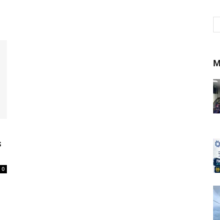
M
s
0