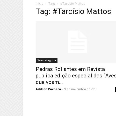
Início
Tags
#Tarcísio Mattos
Tag: #Tarcísio Mattos
Sem categoria
Pedras Rollantes em Revista
publica edição especial das “Ave
que voam...
Adilson Pacheco
-
9 de novembro de 2018