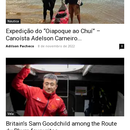
Náutica
Expedição do “Oiapoque ao Chuí” –
Canoísta Adelson Carneiro...
Adilson Pacheco
-
8 de novembro de 2022
0
Vela
Britain’s Sam Goodchild among the Route