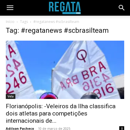
Início
Tags
#regatanews #scbrasilteam
Tag: #regatanews #scbrasilteam
Vela
Florianópolis: -Veleiros da Ilha classifica
dois atletas para competições
internacionais de...
Adilson Pacheco
-
10 de março de 2025
0