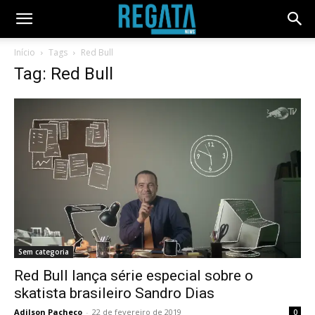
Início
Tags
Red Bull
Tag: Red Bull
Sem categoria
Red Bull lança série especial sobre o
skatista brasileiro Sandro Dias
Adilson Pacheco
-
22 de fevereiro de 2019
0