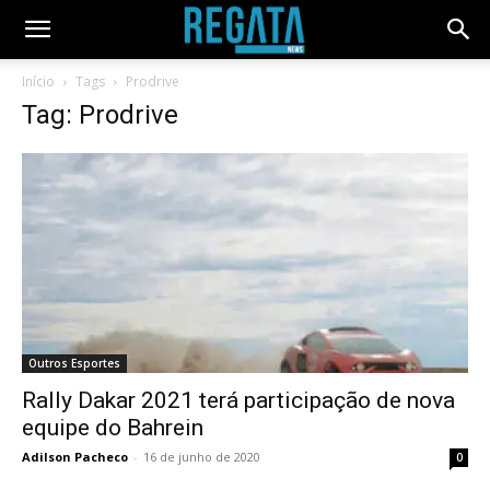
Início
Tags
Prodrive
Tag: Prodrive
Outros Esportes
Rally Dakar 2021 terá participação de nova
equipe do Bahrein
Adilson Pacheco
-
16 de junho de 2020
0