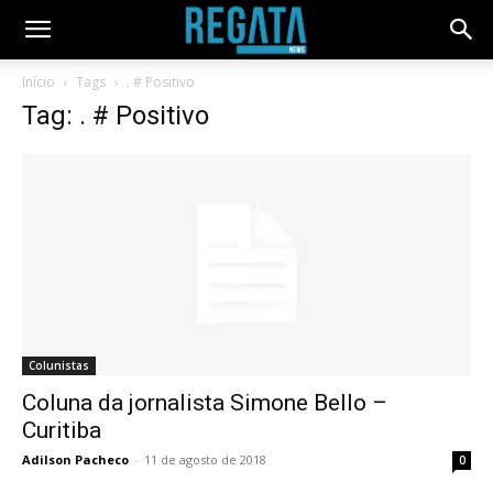
Início
Tags
. # Positivo
Tag: . # Positivo
Colunistas
Coluna da jornalista Simone Bello –
Curitiba
Adilson Pacheco
-
11 de agosto de 2018
0