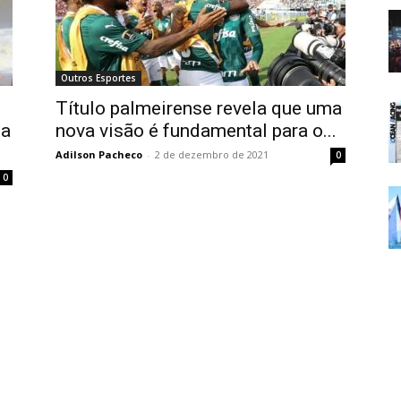
Outros Esportes
Título palmeirense revela que uma
la
nova visão é fundamental para o...
Adilson Pacheco
-
2 de dezembro de 2021
0
0