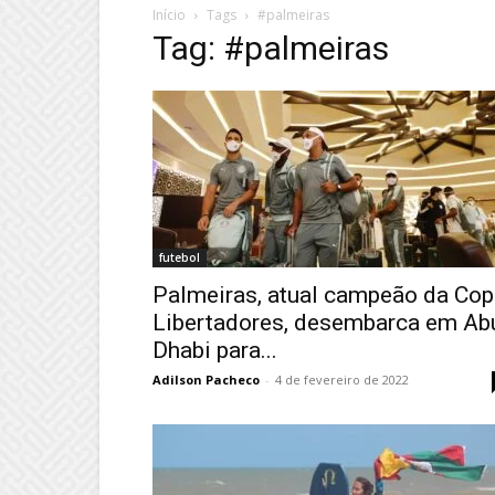
Início
Tags
#palmeiras
Tag: #palmeiras
futebol
Palmeiras, atual campeão da Cop
Libertadores, desembarca em Ab
Dhabi para...
Adilson Pacheco
-
4 de fevereiro de 2022