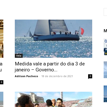
M
Vela
a
Medida vale a partir do dia 3 de
u
janeiro – Governo...
Adilson Pacheco
-
18 de dezembro de 2021
0
0