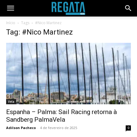
Início
Tags
#Nico Martinez
Tag: #Nico Martinez
Vela
Espanha – Palma: Sail Racing retorna à
Sandberg PalmaVela
Adilson Pacheco
-
4 de fevereiro de 2025
0