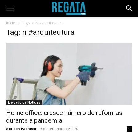
Início
Tags
N #arquiteutura
Tag: n #arquiteutura
Mercado de Notícias
Home office: cresce número de reformas
durante a pandemia
Adilson Pacheco
-
3 de setembro de 2020
0