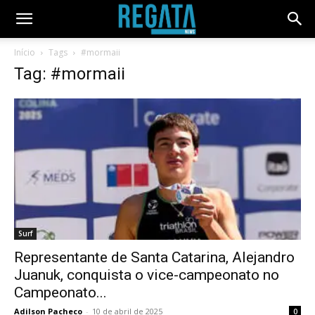
Início
Tags
#mormaii
Tag: #mormaii
Surf
Representante de Santa Catarina, Alejandro
Juanuk, conquista o vice-campeonato no
Campeonato...
Adilson Pacheco
-
10 de abril de 2025
0