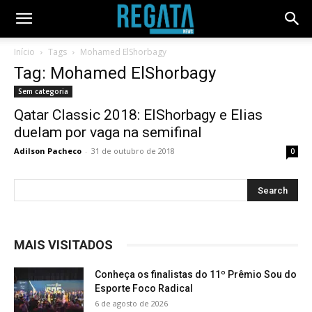
Início
Tags
Mohamed ElShorbagy
Tag: Mohamed ElShorbagy
Sem categoria
Qatar Classic 2018: ElShorbagy e Elias
duelam por vaga na semifinal
Adilson Pacheco
-
31 de outubro de 2018
0
MAIS VISITADOS
Conheça os finalistas do 11º Prêmio Sou do
Esporte Foco Radical
6 de agosto de 2026