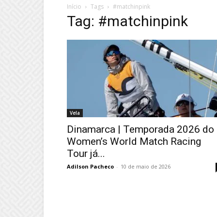
Início
Tags
#matchinpink
Tag: #matchinpink
Vela
Dinamarca | Temporada 2026 do
Women’s World Match Racing
Tour já...
Adilson Pacheco
-
10 de maio de 2026