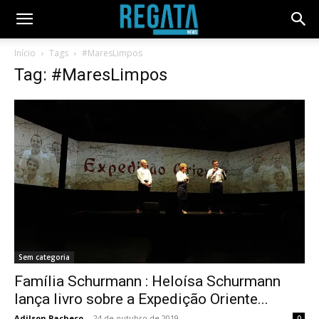
Início
Tags
#MaresLimpos
Tag: #MaresLimpos
Sem categoria
Família Schurmann : Heloísa Schurmann
lança livro sobre a Expedição Oriente...
Adilson Pacheco
-
24 de outubro de 2019
0