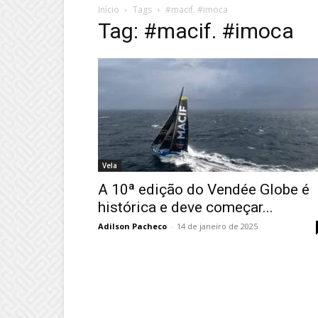
Início
Tags
#macif. #imoca
Tag: #macif. #imoca
Vela
A 10ª edição do Vendée Globe é
histórica e deve começar...
Adilson Pacheco
-
14 de janeiro de 2025