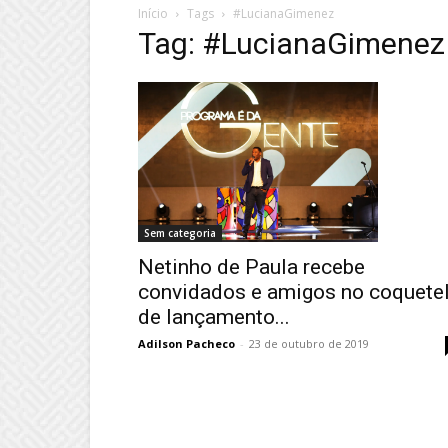
Início
Tags
#LucianaGimenez
Tag: #LucianaGimenez
Sem categoria
Netinho de Paula recebe
convidados e amigos no coquete
de lançamento...
Adilson Pacheco
-
23 de outubro de 2019