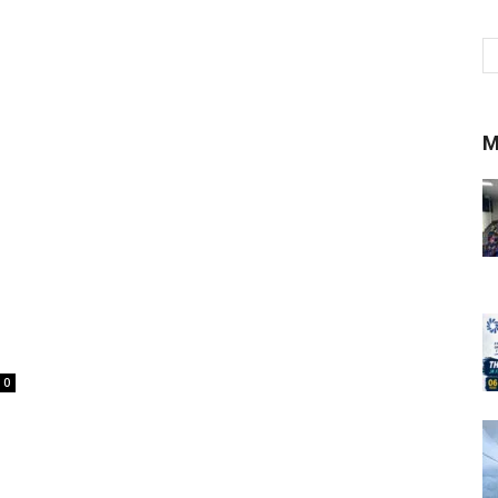
M
l
0