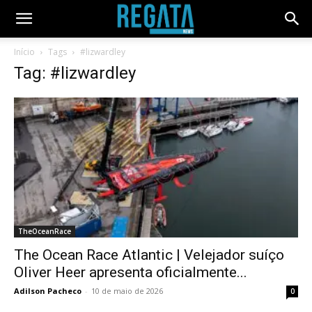
Início
Tags
#lizwardley
Tag: #lizwardley
TheOceanRace
The Ocean Race Atlantic | Velejador suíço
Oliver Heer apresenta oficialmente...
Adilson Pacheco
-
10 de maio de 2026
0