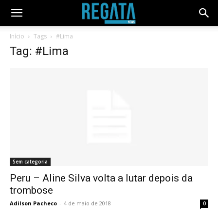
Início
Tags
#Lima
Tag: #Lima
Sem categoria
Peru – Aline Silva volta a lutar depois da
trombose
Adilson Pacheco
-
4 de maio de 2018
0