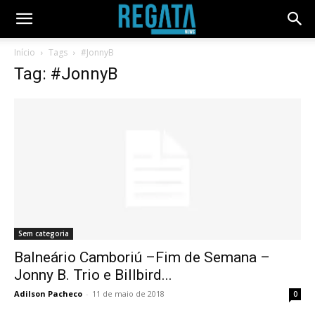
Início
Tags
#JonnyB
Tag: #JonnyB
Sem categoria
Balneário Camboriú –Fim de Semana –
Jonny B. Trio e Billbird...
Adilson Pacheco
-
11 de maio de 2018
0