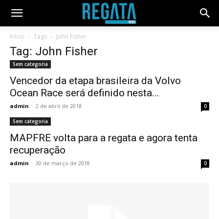
Início
Tags
John Fisher
Tag: John Fisher
Sem categoria
Vencedor da etapa brasileira da Volvo
Ocean Race será definido nesta...
admin
-
2 de abril de 2018
0
Sem categoria
MAPFRE volta para a regata e agora tenta
recuperação
admin
-
30 de março de 2018
0