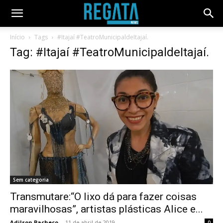
Início
Tags
#Itajaí #TeatroMunicipaldeItajaí.
Tag: #Itajaí #TeatroMunicipaldeItajaí.
Sem categoria
Transmutare:“O lixo dá para fazer coisas
maravilhosas”, artistas plásticas Alice e...
Adilson Pacheco
-
11 de abril de 2019
0