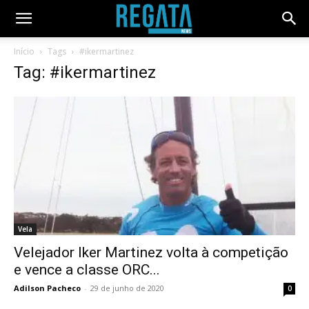
Início
Tags
#ikermartinez
Tag: #ikermartinez
Vela
Velejador Iker Martinez volta à competição
e vence a classe ORC...
Adilson Pacheco
-
29 de junho de 2020
0