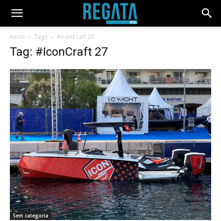
Início
Tags
#IconCraft 27
Tag: #IconCraft 27
Sem categoria