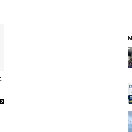
M
a
0