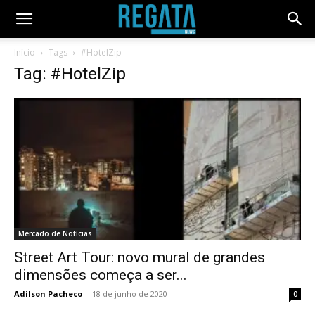
Início
Tags
#HotelZip
Tag: #HotelZip
Mercado de Notícias
Street Art Tour: novo mural de grandes
dimensões começa a ser...
Adilson Pacheco
-
18 de junho de 2020
0