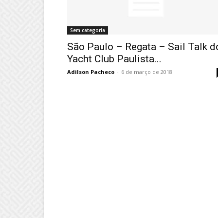
Sem categoria
São Paulo – Regata – Sail Talk d
Yacht Club Paulista...
Adilson Pacheco
-
6 de março de 2018