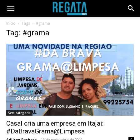
Início
Tags
#grama
Tag: #grama
Sem categoria
Casal cria uma empresa em Itajai:
#DaBravaGrama@Limpesa
Adilson Pacheco
-
19 de novembro de 2019
0