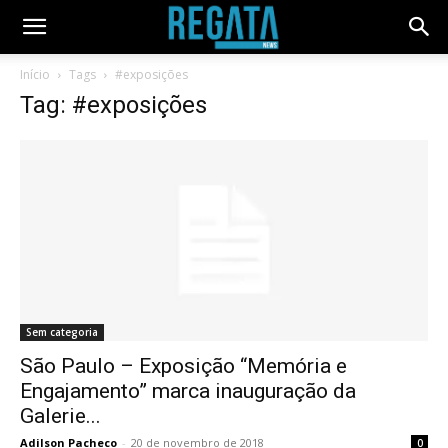
Início
Tags
#exposições
Tag: #exposições
Sem categoria
São Paulo – Exposição “Memória e
Engajamento” marca inauguração da
Galerie...
Adilson Pacheco
-
20 de novembro de 2018
0