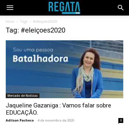
Início
Tags
#eleiçoes2020
Tag: #eleiçoes2020
Mercado de Notícias
Jaqueline Gazaniga : Vamos falar sobre
EDUCAÇÃO.
Adilson Pacheco
-
4 de novembro de 2020
0