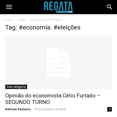
Início
Tags
#economia. #eleições
Tag: #economia. #eleições
Sem categoria
Opinião do economista Célio Furtado –
SEGUNDO TURNO
Adilson Pacheco
-
18 de outubro de 2018
0