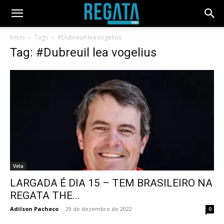
Início
Tags
#Dubreuil lea vogelius
Tag: #Dubreuil lea vogelius
Vela
LARGADA É DIA 15 – TEM BRASILEIRO NA
REGATA THE...
Adilson Pacheco
-
29 de dezembro de 2022
0