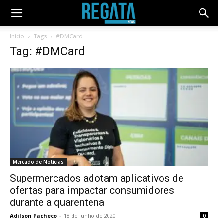
Início
Tags
#DMCard
Tag: #DMCard
Mercado de Notícias
Supermercados adotam aplicativos de
ofertas para impactar consumidores
durante a quarentena
Adilson Pacheco
-
18 de junho de 2020
0