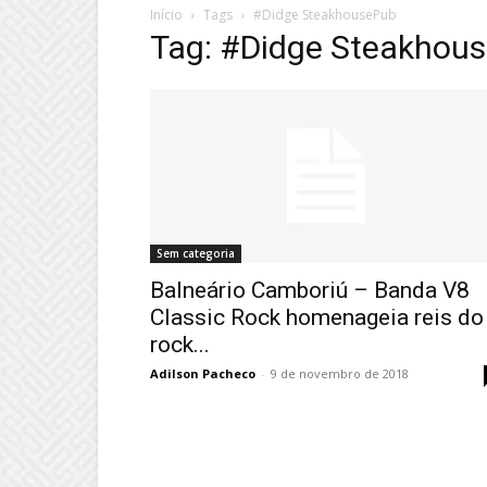
Início
Tags
#Didge SteakhousePub
Tag: #Didge Steakhou
Sem categoria
Balneário Camboriú – Banda V8
Classic Rock homenageia reis do
rock...
Adilson Pacheco
-
9 de novembro de 2018