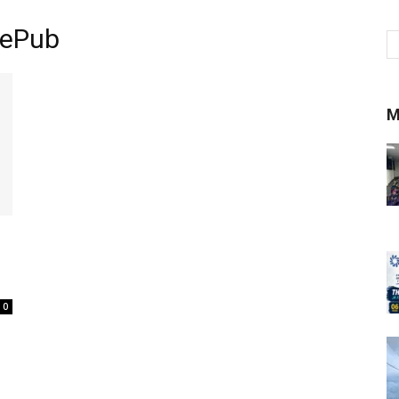
sePub
M
0