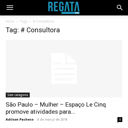
Início
Tags
# Consultora
Tag: # Consultora
Sem categoria
São Paulo – Mulher – Espaço Le Cinq
promove atividades para...
Adilson Pacheco
-
8 de março de 2018
0