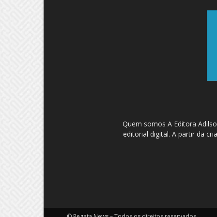
Quem somos A Editora Adilson
editorial digital. A partir d
© Regata News – Todos os direitos reservados