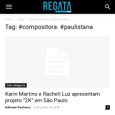
Início
Tags
#compositora. #paulistana
Tag: #compositora. #paulistana
Sem categoria
Karin Martins e Rachell Luz apresentam
projeto “2K” em São Paulo
Adilson Pacheco
-
5 de junho de 2018
0