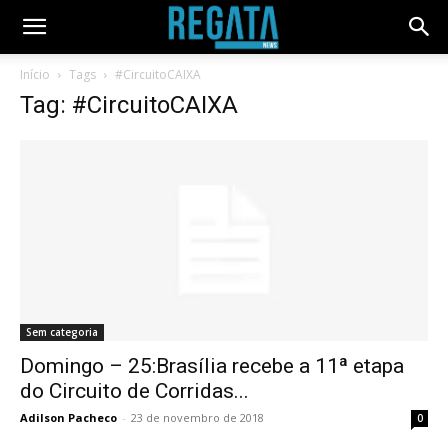
Início
Tags
#CircuitoCAIXA
Tag: #CircuitoCAIXA
Sem categoria
Domingo – 25:Brasília recebe a 11ª etapa
do Circuito de Corridas...
Adilson Pacheco
-
23 de novembro de 2018
0