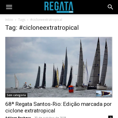
Início
Tags
#cicloneextratropical
Tag: #cicloneextratropical
Sem categoria
68ª Regata Santos-Rio: Edição marcada por
ciclone extratropical
Adilson Pacheco
-
30 de outubro de 2018
0