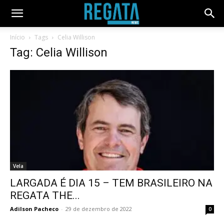
Início
Tags
Celia Willison
Tag: Celia Willison
Vela
LARGADA É DIA 15 – TEM BRASILEIRO NA
REGATA THE...
Adilson Pacheco
-
29 de dezembro de 2022
0