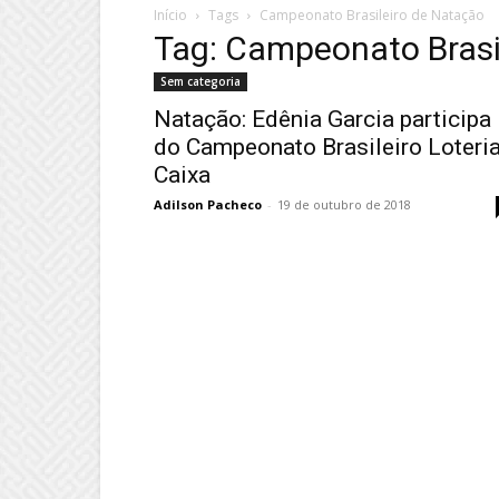
Início
Tags
Campeonato Brasileiro de Natação
Tag: Campeonato Brasi
Sem categoria
Natação: Edênia Garcia participa
do Campeonato Brasileiro Loteri
Caixa
Adilson Pacheco
-
19 de outubro de 2018