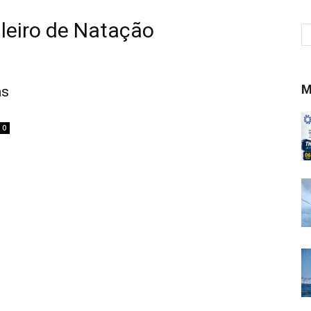
leiro de Natação
M
as
0