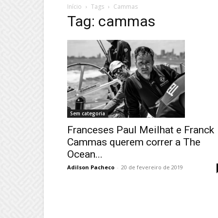
Início
Tags
Cammas
Tag: cammas
Sem categoria
Franceses Paul Meilhat e Franck
Cammas querem correr a The
Ocean...
Adilson Pacheco
-
20 de fevereiro de 2019