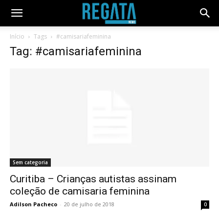
Início
Tags
#camisariafeminina
Tag: #camisariafeminina
Sem categoria
Curitiba – Crianças autistas assinam
coleção de camisaria feminina
Adilson Pacheco
-
20 de julho de 2018
0