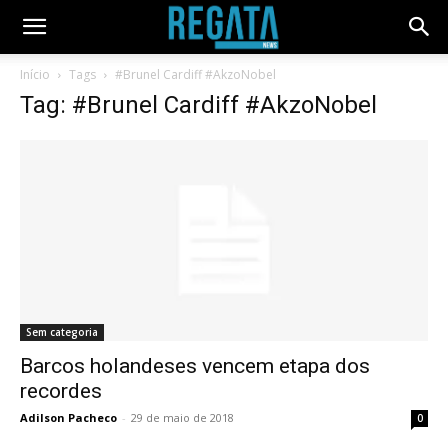
Início
Tags
#Brunel Cardiff #AkzoNobel
Tag: #Brunel Cardiff #AkzoNobel
Sem categoria
Barcos holandeses vencem etapa dos
recordes
Adilson Pacheco
-
29 de maio de 2018
0