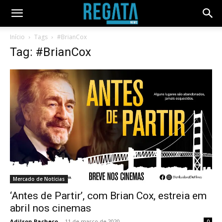
Início
Tags
#BrianCox
Tag: #BrianCox
Mercado de Notícias
‘Antes de Partir’, com Brian Cox, estreia em
abril nos cinemas
Adilson Pacheco
-
11 de março de 2020
0