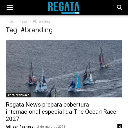
Início
Tags
#branding
Tag: #branding
TheOceanRace
Regata News prepara cobertura
internacional especial da The Ocean Race
2027
Adilson Pacheco
-
2 de maio de 2026
0