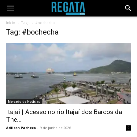
Início
Tags
#bochecha
Tag: #bochecha
Mercado de Notícias
Itajaí | Acesso no rio Itajaí dos Barcos da
The...
Adilson Pacheco
-
9 de junho de 2026
0