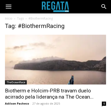
Início
Tags
#BiothermRacing
Tag: #BiothermRacing
TheOceanRace
Biotherm e Holcim-PRB travam duelo
acirrado pela liderança na The Ocean...
Adilson Pacheco
-
27 de agosto de 2025
0