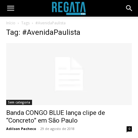
Início
Tags
#AvenidaPaulista
Tag: #AvenidaPaulista
Sem categoria
Banda CONGO BLUE lança clipe de
“Concreto” em São Paulo
Adilson Pacheco
-
29 de agosto de 2018
0