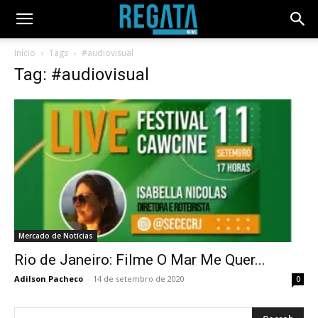
Início
Tags
#audiovisual
Tag: #audiovisual
Mercado de Notícias
Rio de Janeiro: Filme O Mar Me Quer...
Adilson Pacheco
-
14 de setembro de 2020
0