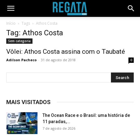
Início
Tags
Athos Costa
Tag: Athos Costa
Sem categoria
Vôlei: Athos Costa assina com o Taubaté
Adilson Pacheco
-
31 de agosto de 2018
0
MAIS VISITADOS
The Ocean Race e o Brasil: uma história de
11 paradas,...
7 de agosto de 2026